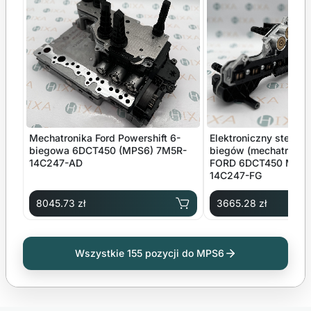
Mechatronika Ford Powershift 6-
Elektroniczny sterown
biegowa 6DCT450 (MPS6) 7M5R-
biegów (mechatronika
14C247-AD
FORD 6DCT450 MPS6
14C247-FG
8045.73 zł
3665.28 zł
Wszystkie 155 pozycji do MPS6