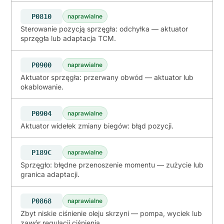
P0810
naprawialne
Sterowanie pozycją sprzęgła: odchyłka — aktuator
sprzęgła lub adaptacja TCM.
P0900
naprawialne
Aktuator sprzęgła: przerwany obwód — aktuator lub
okablowanie.
P0904
naprawialne
Aktuator widełek zmiany biegów: błąd pozycji.
P189C
naprawialne
Sprzęgło: błędne przenoszenie momentu — zużycie lub
granica adaptacji.
P0868
naprawialne
Zbyt niskie ciśnienie oleju skrzyni — pompa, wyciek lub
zawór regulacji ciśnienia.