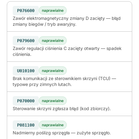
P076600
naprawialne
Zawór elektromagnetyczny zmiany D zacięty — błąd
zmiany biegów / tryb awaryjny.
P079600
naprawialne
Zawór regulacji ciśnienia C zacięty otwarty — spadek
ciśnienia.
U010100
naprawialne
Brak komunikacji ze sterownikiem skrzyni (TCU) —
typowe przy zimnych lutach.
P070000
naprawialne
Sterowanie skrzyni zgłasza błąd (kod zbiorczy).
P081100
naprawialne
Nadmierny poślizg sprzęgła — zużyte sprzęgło.