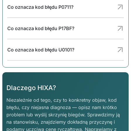
Co oznacza kod błędu P0711?
Co oznacza kod błędu P17BF?
Co oznacza kod błędu U0101?
Dlaczego HIXA?
Niezależnie od tego, czy to konkretny objaw, kod
błędu, czy niejasna diagnoza — opisz nam krótko
problem lub wyślij skrzynię biegów. Sprawdzimy ją
na stanowisku, znajdziemy dokładną przyczynę i
podamy uczciwą cenę ryczałtową. Naprawiamy z