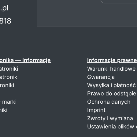
.pl
818
onika — Informacje
Informacje prawne
troniki
Warunki handlowe
troniki
Gwarancja
oniki
Wysyłka i płatność
Prawo do odstąpie
 marki
Ochrona danych
iki
Imprint
Zwroty i wymiana
Ustawienia plików 