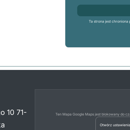
Ta strona jest chronio
o 10 71-
Ten Mapa Google Maps jest blokowany do cza
ka
Otwórz ustawienia