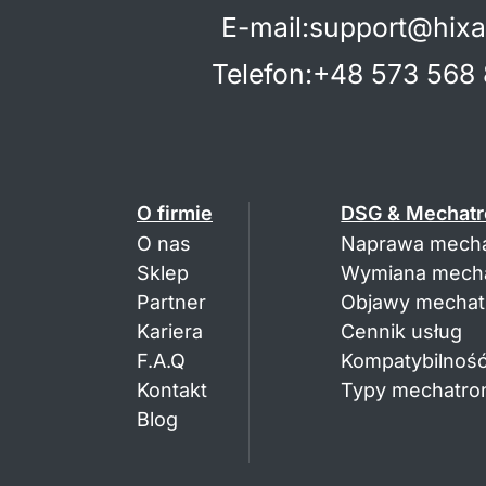
E-mail
:
support@hixa
Telefon
:
+48 573 568 
O firmie
DSG & Mechatr
O nas
Naprawa mecha
Sklep
Wymiana mecha
Partner
Objawy mechatr
Kariera
Cennik usług
F.A.Q
Kompatybilność
Kontakt
Typy mechatron
Blog