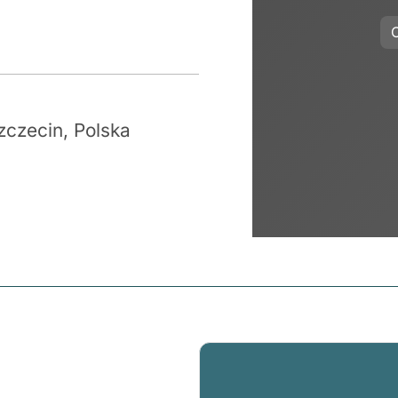
O
czecin, Polska