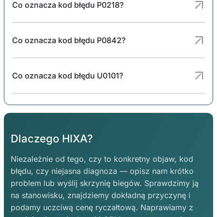
Co oznacza kod błędu P0218?
Co oznacza kod błędu P0842?
Co oznacza kod błędu U0101?
Dlaczego HIXA?
Niezależnie od tego, czy to konkretny objaw, kod
błędu, czy niejasna diagnoza — opisz nam krótko
problem lub wyślij skrzynię biegów. Sprawdzimy ją
na stanowisku, znajdziemy dokładną przyczynę i
podamy uczciwą cenę ryczałtową. Naprawiamy z