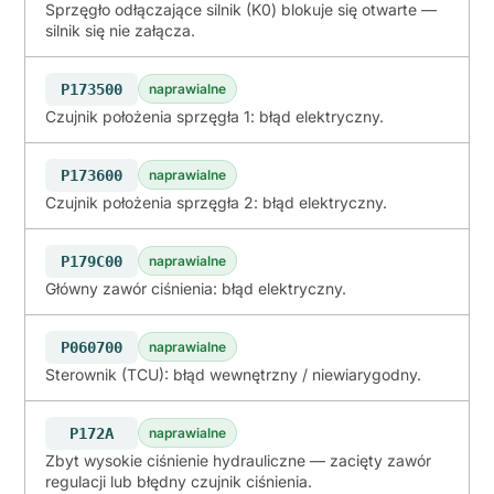
Sprzęgło odłączające silnik (K0) blokuje się otwarte —
silnik się nie załącza.
P173500
naprawialne
Czujnik położenia sprzęgła 1: błąd elektryczny.
P173600
naprawialne
Czujnik położenia sprzęgła 2: błąd elektryczny.
P179C00
naprawialne
Główny zawór ciśnienia: błąd elektryczny.
P060700
naprawialne
Sterownik (TCU): błąd wewnętrzny / niewiarygodny.
P172A
naprawialne
Zbyt wysokie ciśnienie hydrauliczne — zacięty zawór
regulacji lub błędny czujnik ciśnienia.