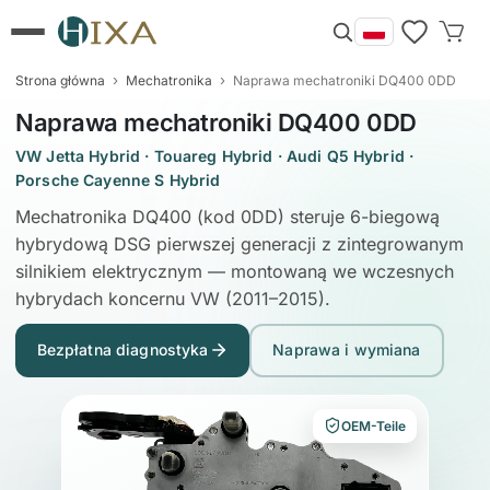
›
›
Strona główna
Mechatronika
Naprawa mechatroniki DQ400 0DD
Naprawa mechatroniki DQ400 0DD
VW Jetta Hybrid · Touareg Hybrid · Audi Q5 Hybrid ·
Porsche Cayenne S Hybrid
Mechatronika DQ400 (kod 0DD) steruje 6-biegową
hybrydową DSG pierwszej generacji z zintegrowanym
silnikiem elektrycznym — montowaną we wczesnych
hybrydach koncernu VW (2011–2015).
Bezpłatna diagnostyka
Naprawa i wymiana
OEM-Teile