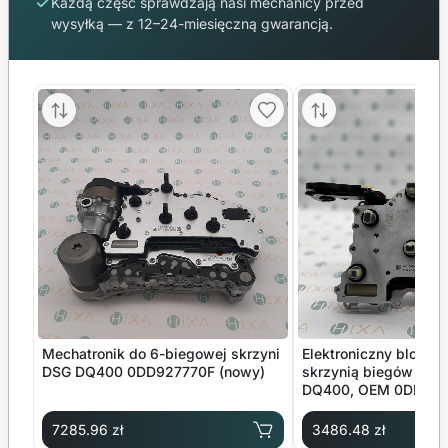
Każdą część sprawdzają nasi mechanicy przed
wysyłką — z 12–24-miesięczną gwarancją.
Mechatronik do 6-biegowej skrzyni
Elektroniczny blok st
DSG DQ400 0DD927770F (nowy)
skrzynią biegów (mec
DQ400, OEM 0DD92
7285.96 zł
3486.48 zł