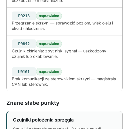
uszkodzenie mechaniczne.
P0218
naprawialne
Przegrzanie skrzyni — sprawdzić poziom, wiek oleju i
układ chłodzenia.
P0842
naprawialne
Czujnik ciśnienia: zbyt niski sygnał — uszkodzony
czujnik lub okablowanie.
U0101
naprawialne
Brak komunikacji ze sterownikiem skrzyni — magistrala
CAN lub sterownik.
Znane słabe punkty
Czujniki położenia sprzęgła
Czujniki położenia sprzęgieł 1 i 2 ulegają awarii