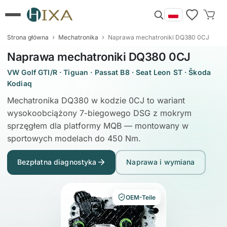
›
›
Strona główna
Mechatronika
Naprawa mechatroniki DQ380 0CJ
Naprawa mechatroniki DQ380 0CJ
VW Golf GTI/R · Tiguan · Passat B8 · Seat Leon ST · Škoda
Kodiaq
Mechatronika DQ380 w kodzie 0CJ to wariant
wysokoobciążony 7-biegowego DSG z mokrym
sprzęgłem dla platformy MQB — montowany w
sportowych modelach do 450 Nm.
Bezpłatna diagnostyka
Naprawa i wymiana
OEM-Teile