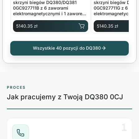
skrzyni biegów DQ380/DQ381
skrzyni biegów DQ3
0GC927711B z 6 zaworami
0GC927711G z 6 zaw
elektromagnetycznymi i 1 zaworem
elektromagnetycznym
dodatkowym
5140.35 zł
5140.35 zł
Wszystkie 40 pozycji do DQ380
PROCES
Jak pracujemy z Twoją DQ380 0CJ
1