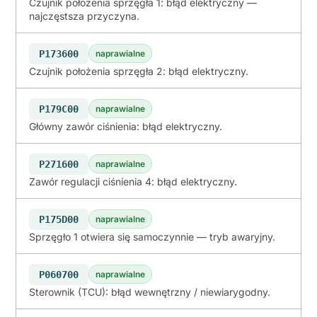
Czujnik położenia sprzęgła 1: błąd elektryczny —
najczęstsza przyczyna.
P173600
naprawialne
Czujnik położenia sprzęgła 2: błąd elektryczny.
P179C00
naprawialne
Główny zawór ciśnienia: błąd elektryczny.
P271600
naprawialne
Zawór regulacji ciśnienia 4: błąd elektryczny.
P175D00
naprawialne
Sprzęgło 1 otwiera się samoczynnie — tryb awaryjny.
P060700
naprawialne
Sterownik (TCU): błąd wewnętrzny / niewiarygodny.