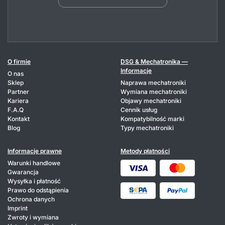
O firmie
DSG & Mechatronika —
Informacje
O nas
Sklep
Naprawa mechatroniki
Partner
Wymiana mechatroniki
Kariera
Objawy mechatroniki
F.A.Q
Cennik usług
Kontakt
Kompatybilność marki
Blog
Typy mechatroniki
Informacje prawne
Metody płatności
Warunki handlowe
Gwarancja
Wysyłka i płatność
Prawo do odstąpienia
Ochrona danych
Imprint
Zwroty i wymiana