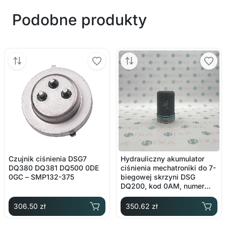
Podobne produkty
Czujnik ciśnienia DSG7
Hydrauliczny akumulator
DQ380 DQ381 DQ500 0DE
ciśnienia mechatroniki do 7-
0GC – SMP132-375
biegowej skrzyni DSG
DQ200, kod 0AM, numer
oryginalny 0AM325587F
306.50 zł
350.62 zł