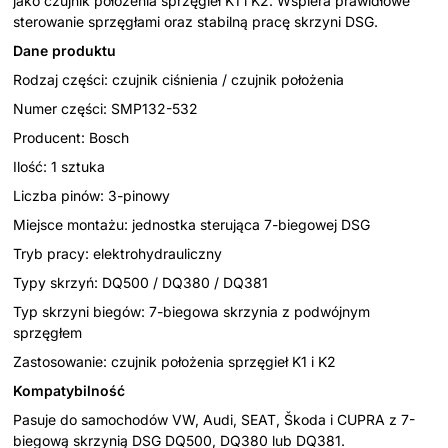
jako czujnik położenia sprzęgieł K1 i K2. Wspiera prawidłowe
sterowanie sprzęgłami oraz stabilną pracę skrzyni DSG.
Dane produktu
Rodzaj części: czujnik ciśnienia / czujnik położenia
Numer części: SMP132-532
Producent: Bosch
Ilość: 1 sztuka
Liczba pinów: 3-pinowy
Miejsce montażu: jednostka sterująca 7-biegowej DSG
Tryb pracy: elektrohydrauliczny
Typy skrzyń: DQ500 / DQ380 / DQ381
Typ skrzyni biegów: 7-biegowa skrzynia z podwójnym
sprzęgłem
Zastosowanie: czujnik położenia sprzęgieł K1 i K2
Kompatybilność
Pasuje do samochodów VW, Audi, SEAT, Škoda i CUPRA z 7-
biegową skrzynią DSG DQ500, DQ380 lub DQ381.