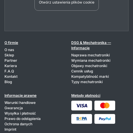
Otwórz ustawienia plików cookie
O firmie
DSG & Mechatronika —
Informacje
O nas
Sklep
Naprawa mechatroniki
Partner
Wymiana mechatroniki
Kariera
Objawy mechatroniki
F.A.Q
Cennik usług
Kontakt
Kompatybilność marki
Blog
Typy mechatroniki
Informacje prawne
Metody płatności
Warunki handlowe
Gwarancja
Wysyłka i płatność
Prawo do odstąpienia
Ochrona danych
Imprint