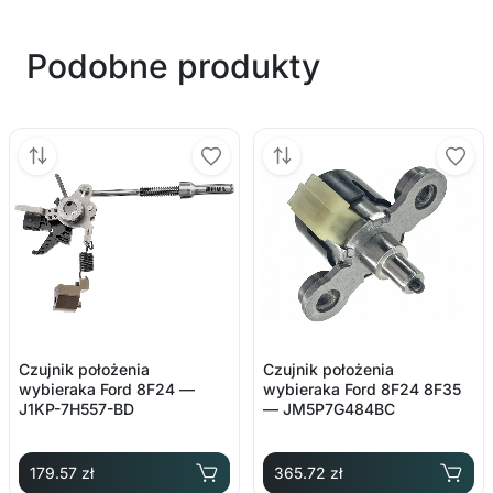
Podobne produkty
Czujnik położenia
Czujnik położenia
wybieraka Ford 8F24 —
wybieraka Ford 8F24 8F35
J1KP-7H557-BD
— JM5P7G484BC
179.57 zł
365.72 zł