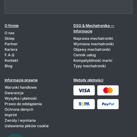
O firmie
DSG & Mechatronika —
Informacje
O nas
Sklep
Naprawa mechatroniki
Partner
Wymiana mechatroniki
Kariera
Objawy mechatroniki
F.A.Q
Cennik usług
Kontakt
Kompatybilność marki
Blog
Typy mechatroniki
Informacje prawne
Metody płatności
Warunki handlowe
Gwarancja
Wysyłka i płatność
Prawo do odstąpienia
Ochrona danych
Imprint
Zwroty i wymiana
Ustawienia plików cookie