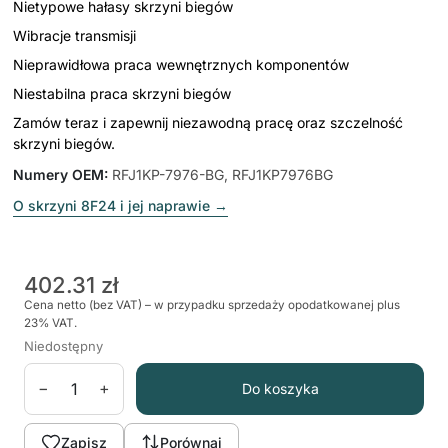
Nietypowe hałasy skrzyni biegów
Wibracje transmisji
Nieprawidłowa praca wewnętrznych komponentów
Niestabilna praca skrzyni biegów
Zamów teraz i zapewnij niezawodną pracę oraz szczelność
skrzyni biegów.
Numery OEM
:
RFJ1KP-7976-BG, RFJ1KP7976BG
O skrzyni 8F24 i jej naprawie
→
402.31 zł
Cena netto (bez VAT) – w przypadku sprzedaży opodatkowanej plus
23% VAT.
Niedostępny
−
+
Do koszyka
Zapisz
Porównaj