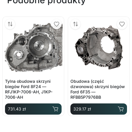
Tylna obudowa skrzyni
Obudowa (część
biegów Ford 8F24 —
dzwonowa) skrzyni biegów
RFJ1KP-7006-AH, J1KP-
Ford 6F35 —
7006-AH
RFBB5P7976BB
731.43 zł
329.17 zł