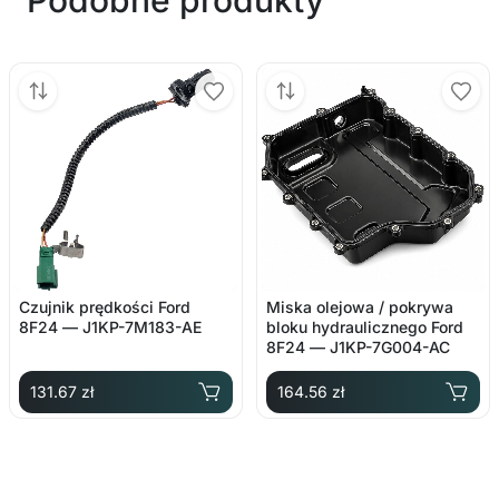
Czujnik prędkości Ford
Miska olejowa / pokrywa
8F24 — J1KP-7M183-AE
bloku hydraulicznego Ford
8F24 — J1KP-7G004-AC
131.67 zł
164.56 zł