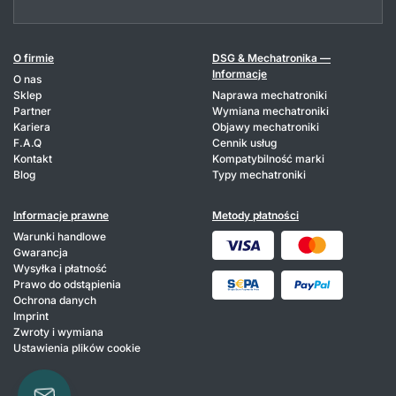
O firmie
DSG & Mechatronika —
Informacje
O nas
Sklep
Naprawa mechatroniki
Partner
Wymiana mechatroniki
Kariera
Objawy mechatroniki
F.A.Q
Cennik usług
Kontakt
Kompatybilność marki
Blog
Typy mechatroniki
Informacje prawne
Metody płatności
Warunki handlowe
Gwarancja
Wysyłka i płatność
Prawo do odstąpienia
Ochrona danych
Imprint
Zwroty i wymiana
Ustawienia plików cookie