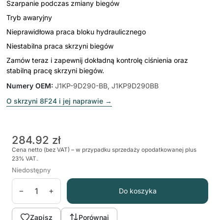
Szarpanie podczas zmiany biegów
Tryb awaryjny
Nieprawidłowa praca bloku hydraulicznego
Niestabilna praca skrzyni biegów
Zamów teraz i zapewnij dokładną kontrolę ciśnienia oraz
stabilną pracę skrzyni biegów.
Numery OEM
:
J1KP-9D290-BB, J1KP9D290BB
O skrzyni 8F24 i jej naprawie
→
284.92 zł
Cena netto (bez VAT) – w przypadku sprzedaży opodatkowanej plus
23% VAT.
Niedostępny
−
+
Do koszyka
Zapisz
Porównaj