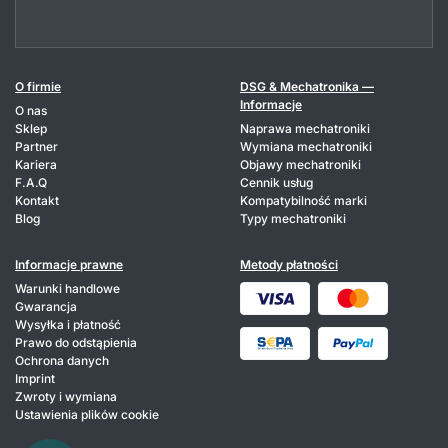
O firmie
DSG & Mechatronika —
Informacje
O nas
Sklep
Naprawa mechatroniki
Partner
Wymiana mechatroniki
Kariera
Objawy mechatroniki
F.A.Q
Cennik usług
Kontakt
Kompatybilność marki
Blog
Typy mechatroniki
Informacje prawne
Metody płatności
Warunki handlowe
Gwarancja
Wysyłka i płatność
Prawo do odstąpienia
Ochrona danych
Imprint
Zwroty i wymiana
Ustawienia plików cookie