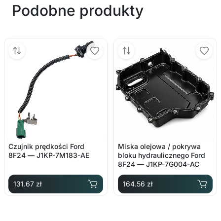
Podobne produkty
Czujnik prędkości Ford
Miska olejowa / pokrywa
8F24 — J1KP-7M183-AE
bloku hydraulicznego Ford
8F24 — J1KP-7G004-AC
131.67 zł
164.56 zł