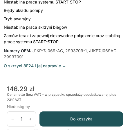
Niestabilna praca systemu START-STOP
Błędy układu pompy
Tryb awaryjny
Niestabilna praca skrzyni biegów
Zamów teraz i zapewnij niezawodne połączenie oraz stabilną
pracę systemu START-STOP.
Numery OEM
:
J1KP-7J069-AC, 2993709-1, J1KP7J069AC,
29937091
O skrzyni 8F24 i jej naprawie
→
146.29 zł
Cena netto (bez VAT) – w przypadku sprzedaży opodatkowanej plus
23% VAT.
Niedostępny
−
+
Do koszyka