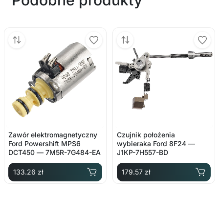
Zawór elektromagnetyczny
Czujnik położenia
Ford Powershift MPS6
wybieraka Ford 8F24 —
DCT450 — 7M5R-7G484-EA
J1KP-7H557-BD
133.26 zł
179.57 zł