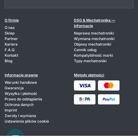
O firmie
DSG & Mechatronika —
Informacje
O nas
Sklep
Naprawa mechatroniki
Partner
Wymiana mechatroniki
Kariera
Objawy mechatroniki
F.A.Q
Cennik usług
Kontakt
Kompatybilność marki
Blog
Typy mechatroniki
Informacje prawne
Metody płatności
Warunki handlowe
Gwarancja
Wysyłka i płatność
Prawo do odstąpienia
Ochrona danych
Imprint
Zwroty i wymiana
Ustawienia plików cookie