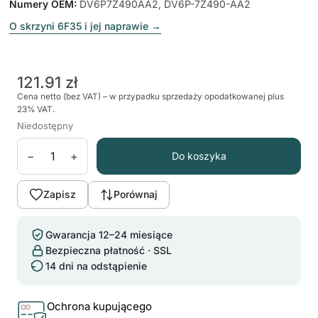
Numery OEM
:
DV6P7Z490AA2, DV6P-7Z490-AA2
O skrzyni 6F35 i jej naprawie
→
121.91 zł
Cena netto (bez VAT) – w przypadku sprzedaży opodatkowanej plus
23% VAT.
Niedostępny
−
+
Do koszyka
Zapisz
Porównaj
Gwarancja 12–24 miesiące
Bezpieczna płatność · SSL
14 dni na odstąpienie
Ochrona kupującego