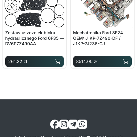
Zestaw uszczelek bloku
Mechatronika Ford 8F24 —
hydraulicznego Ford 6F35 —
OEM: J1KP-7Z490-DF /
DV6P7Z490AA
J1KP-7J236-CJ
261.22 zł
8514.00 zł