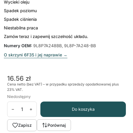
Wycieki oleju
Spadek poziomu
Spadek ciśnienia
Niestabilna praca
Zamów teraz i zapewnij szczelność układu.
Numery OEM
:
9L8P7A248BB, 9L8P-7A248-BB
O skrzyni 6F35 i jej naprawie
→
16.56 zł
Cena netto (bez VAT) – w przypadku sprzedaży opodatkowanej plus
23% VAT.
Niedostępny
−
+
Do koszyka
Zapisz
Porównaj