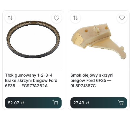
Tłok gumowany 1-2-3-4
Smok olejowy skrzyni
Brake skrzyni biegów Ford
biegów Ford 6F35 —
6F35 — FG9Z7A262A
9L8P7J387C
52.07 zł
27.43 zł