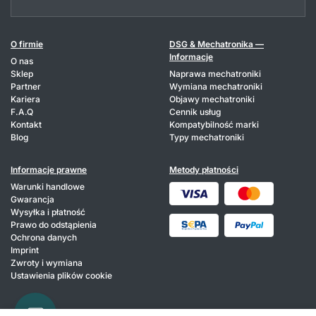
O firmie
DSG & Mechatronika —
Informacje
O nas
Sklep
Naprawa mechatroniki
Partner
Wymiana mechatroniki
Kariera
Objawy mechatroniki
F.A.Q
Cennik usług
Kontakt
Kompatybilność marki
Blog
Typy mechatroniki
Informacje prawne
Metody płatności
Warunki handlowe
Gwarancja
Wysyłka i płatność
Prawo do odstąpienia
Ochrona danych
Imprint
Zwroty i wymiana
Ustawienia plików cookie