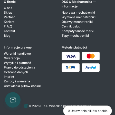
O firmie
DSG & Mechatronika —
Informacje
O nas
Sklep
Naprawa mechatroniki
Partner
Wymiana mechatroniki
Kariera
Objawy mechatroniki
F.A.Q
Cennik usług
Kontakt
Kompatybilność marki
Blog
Typy mechatroniki
Informacje prawne
Metody płatności
Warunki handlowe
Gwarancja
Wysyłka i płatność
Prawo do odstąpienia
Ochrona danych
Imprint
Zwroty i wymiana
Ustawienia plików cookie
© 2026 HIXA. Wszelkie prawa zastrzeżone
🍪
Ustawienia plików cookie