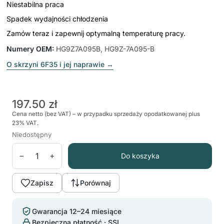
Niestabilna praca
Spadek wydajności chłodzenia
Zamów teraz i zapewnij optymalną temperaturę pracy.
Numery OEM
:
HG9Z7A095B, HG9Z-7A095-B
O skrzyni 6F35 i jej naprawie
→
197.50 zł
Cena netto (bez VAT) – w przypadku sprzedaży opodatkowanej plus
23% VAT.
Niedostępny
−
+
Do koszyka
Zapisz
Porównaj
Gwarancja 12–24 miesiące
Bezpieczna płatność · SSL