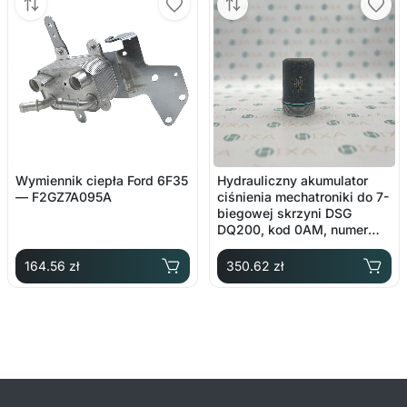
Wymiennik ciepła Ford 6F35
Hydrauliczny akumulator
— F2GZ7A095A
ciśnienia mechatroniki do 7-
biegowej skrzyni DSG
DQ200, kod 0AM, numer
oryginalny 0AM325587F
164.56 zł
350.62 zł