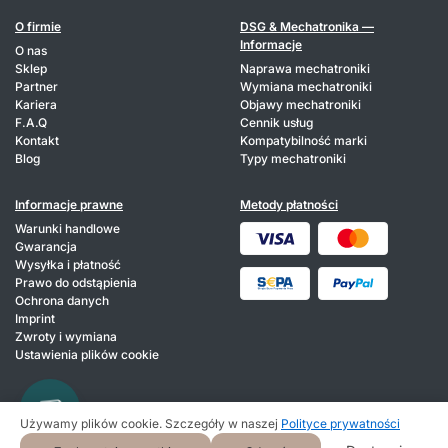
O firmie
DSG & Mechatronika —
Informacje
O nas
Sklep
Naprawa mechatroniki
Partner
Wymiana mechatroniki
Kariera
Objawy mechatroniki
F.A.Q
Cennik usług
Kontakt
Kompatybilność marki
Blog
Typy mechatroniki
Informacje prawne
Metody płatności
Warunki handlowe
Gwarancja
Wysyłka i płatność
Prawo do odstąpienia
Ochrona danych
Imprint
Zwroty i wymiana
Ustawienia plików cookie
Używamy plików cookie. Szczegóły w naszej
Polityce prywatności
© 2026 HIXA. Wszelkie prawa zastrzeżone