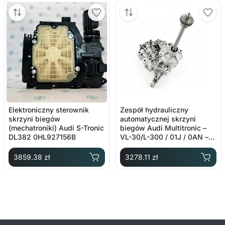
Elektroniczny sterownik
Zespół hydrauliczny
skrzyni biegów
automatycznej skrzyni
(mechatroniki) Audi S-Tronic
biegów Audi Multitronic –
DL382 0HL927156B
VL-30/L-300 / 01J / 0AN –
OE: 01J927156CQ
3859.38 zł
3278.11 zł