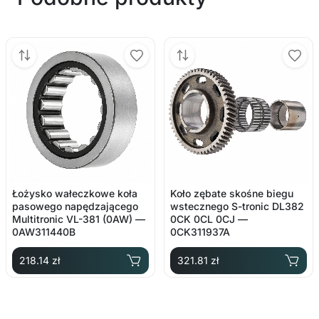
Łożysko wałeczkowe koła
Koło zębate skośne biegu
pasowego napędzającego
wstecznego S-tronic DL382
Multitronic VL-381 (0AW) —
0CK 0CL 0CJ —
0AW311440B
0CK311937A
218.14 zł
321.81 zł