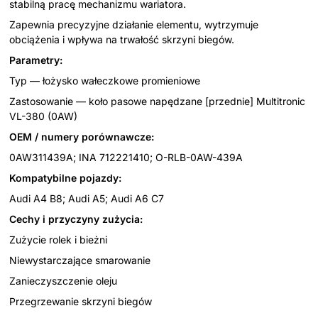
stabilną pracę mechanizmu wariatora.
Zapewnia precyzyjne działanie elementu, wytrzymuje
obciążenia i wpływa na trwałość skrzyni biegów.
Parametry:
Typ — łożysko wałeczkowe promieniowe
Zastosowanie — koło pasowe napędzane [przednie] Multitronic
VL-380 (0AW)
OEM / numery porównawcze:
0AW311439A; INA 712221410; O-RLB-0AW-439A
Kompatybilne pojazdy:
Audi A4 B8; Audi A5; Audi A6 C7
Cechy i przyczyny zużycia:
Zużycie rolek i bieżni
Niewystarczające smarowanie
Zanieczyszczenie oleju
Przegrzewanie skrzyni biegów