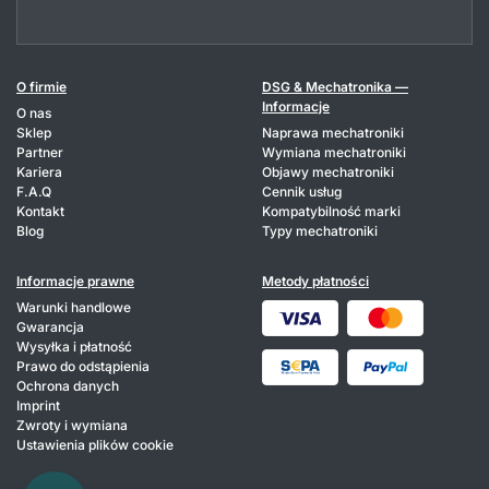
O firmie
DSG & Mechatronika —
Informacje
O nas
Sklep
Naprawa mechatroniki
Partner
Wymiana mechatroniki
Kariera
Objawy mechatroniki
F.A.Q
Cennik usług
Kontakt
Kompatybilność marki
Blog
Typy mechatroniki
Informacje prawne
Metody płatności
Warunki handlowe
Gwarancja
Wysyłka i płatność
Prawo do odstąpienia
Ochrona danych
Imprint
Zwroty i wymiana
Ustawienia plików cookie