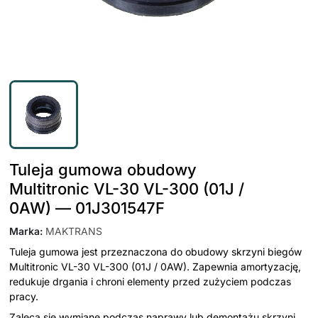
Tuleja gumowa obudowy
Multitronic VL-30 VL-300 (01J /
0AW) — 01J301547F
Marka
:
MAKTRANS
Tuleja gumowa jest przeznaczona do obudowy skrzyni biegów
Multitronic VL-30 VL-300 (01J / 0AW). Zapewnia amortyzację,
redukuje drgania i chroni elementy przed zużyciem podczas
pracy.
Zaleca się wymianę podczas naprawy lub demontażu skrzyni