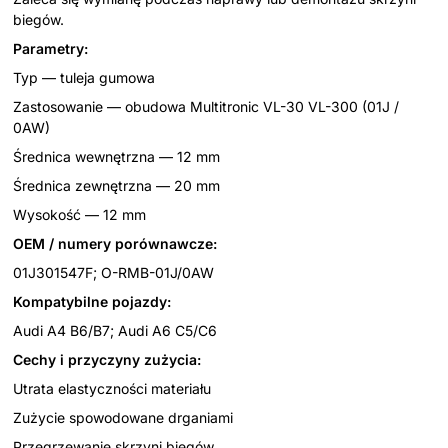
biegów.
Parametry:
Typ — tuleja gumowa
Zastosowanie — obudowa Multitronic VL-30 VL-300 (01J /
0AW)
Średnica wewnętrzna — 12 mm
Średnica zewnętrzna — 20 mm
Wysokość — 12 mm
OEM / numery porównawcze:
01J301547F; O-RMB-01J/0AW
Kompatybilne pojazdy:
Audi A4 B6/B7; Audi A6 C5/C6
Cechy i przyczyny zużycia:
Utrata elastyczności materiału
Zużycie spowodowane drganiami
Przegrzewanie skrzyni biegów