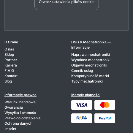
Otwórz ustawienia plików cookie
O firmie
DSG & Mechatronika —
Informacje
O nas
Sklep
Naprawa mechatroniki
Partner
Wymiana mechatroniki
Kariera
Objawy mechatroniki
F.A.Q
Cennik usług
Kontakt
Kompatybilność marki
Blog
Typy mechatroniki
Informacje prawne
Metody płatności
Warunki handlowe
Gwarancja
Wysyłka i płatność
Prawo do odstąpienia
Ochrona danych
Imprint