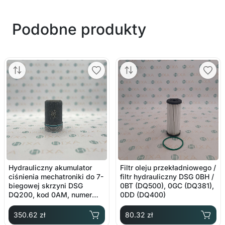
Podobne produkty
Hydrauliczny akumulator
Filtr oleju przekładniowego /
ciśnienia mechatroniki do 7-
filtr hydrauliczny DSG 0BH /
biegowej skrzyni DSG
0BT (DQ500), 0GC (DQ381),
DQ200, kod 0AM, numer
0DD (DQ400)
oryginalny 0AM325587F
350.62 zł
80.32 zł