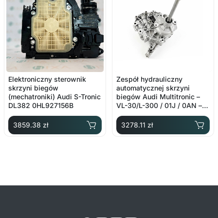
Elektroniczny sterownik
Zespół hydrauliczny
skrzyni biegów
automatycznej skrzyni
(mechatroniki) Audi S-Tronic
biegów Audi Multitronic –
DL382 0HL927156B
VL-30/L-300 / 01J / 0AN –
OE: 01J927156CQ
3859.38 zł
3278.11 zł