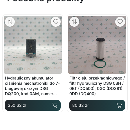
Hydrauliczny akumulator
Filtr oleju przekładniowego /
ciśnienia mechatroniki do 7-
filtr hydrauliczny DSG 0BH /
biegowej skrzyni DSG
0BT (DQ500), 0GC (DQ381),
DQ200, kod 0AM, numer
0DD (DQ400)
oryginalny 0AM325587F
350.62 zł
80.32 zł