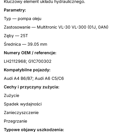
Kluczowy element układu hydraulicznego.
Parametry:
Typ — pompa oleju
Zastosowanie — Multitronic VL-30 VL-300 (01J, 0AN)
Zęby — 25T
Średnica — 39.05 mm
Numery OEM / referencje:
LH2112968; G1C700302
Kompatybilne pojazdy:
Audi A4 B6/B7; Audi A6 C5/C6
Cechy i przyczyny zużycia:
Zużycie
Spadek wydajności
Zanieczyszczenie
Przegrzanie
Typowe objawy uszkodzenia: