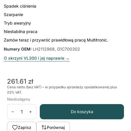
Spadek ciśnienia
Szarpanie
Tryb awaryjny
Niestabilna praca
Zamów teraz і przywróć prawidłową pracę Multitronic.
Numery OEM
:
LH2112968, G1C700302
O skrzyni VL300 i jej naprawie
→
261.61 zł
Cena netto (bez VAT) – w przypadku sprzedaży opodatkowanej plus
23% VAT.
Niedostępny
−
+
Do koszyka
Zapisz
Porównaj