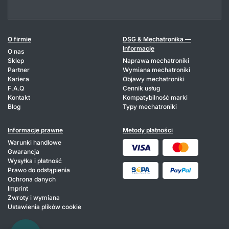
O firmie
DSG & Mechatronika —
Informacje
O nas
Sklep
Naprawa mechatroniki
Partner
Wymiana mechatroniki
Kariera
Objawy mechatroniki
F.A.Q
Cennik usług
Kontakt
Kompatybilność marki
Blog
Typy mechatroniki
Informacje prawne
Metody płatności
Warunki handlowe
Gwarancja
Wysyłka i płatność
Prawo do odstąpienia
Ochrona danych
Imprint
Zwroty i wymiana
Ustawienia plików cookie