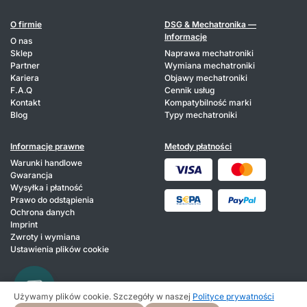
O firmie
DSG & Mechatronika —
Informacje
O nas
Sklep
Naprawa mechatroniki
Partner
Wymiana mechatroniki
Kariera
Objawy mechatroniki
F.A.Q
Cennik usług
Kontakt
Kompatybilność marki
Blog
Typy mechatroniki
Informacje prawne
Metody płatności
Warunki handlowe
Gwarancja
Wysyłka i płatność
Prawo do odstąpienia
Ochrona danych
Imprint
Zwroty i wymiana
Ustawienia plików cookie
Używamy plików cookie. Szczegóły w naszej
Polityce prywatności
© 2026 HIXA. Wszelkie prawa zastrzeżone