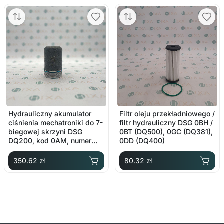
Hydrauliczny akumulator
Filtr oleju przekładniowego /
ciśnienia mechatroniki do 7-
filtr hydrauliczny DSG 0BH /
biegowej skrzyni DSG
0BT (DQ500), 0GC (DQ381),
DQ200, kod 0AM, numer
0DD (DQ400)
oryginalny 0AM325587F
350.62 zł
80.32 zł