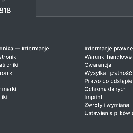
818
onika — Informacje
Informacje prawne
troniki
Warunki handlowe
troniki
Gwarancja
oniki
Wysyłka i płatność
Prawo do odstąpie
 marki
Ochrona danych
iki
Imprint
Zwroty i wymiana
Ustawienia plików 