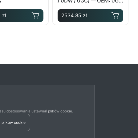
A
/ 0DW / 0GC) — OEM: 0GC
141 025 A
 zł
2534.85 zł
su dostosowania ustawień plików cookie.
 plików cookie