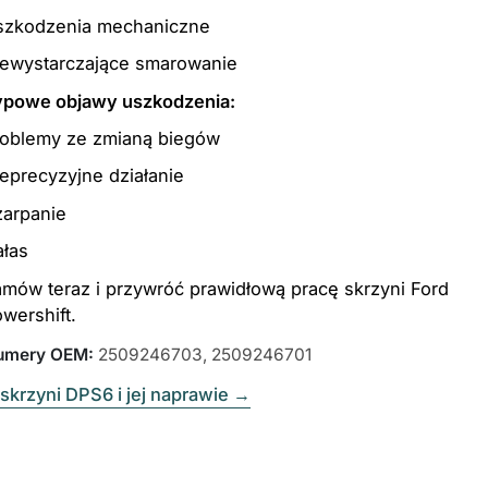
szkodzenia mechaniczne
iewystarczające smarowanie
ypowe objawy uszkodzenia:
roblemy ze zmianą biegów
eprecyzyjne działanie
zarpanie
ałas
mów teraz і przywróć prawidłową pracę skrzyni Ford
wershift.
umery OEM
:
2509246703, 2509246701
skrzyni DPS6 i jej naprawie
→