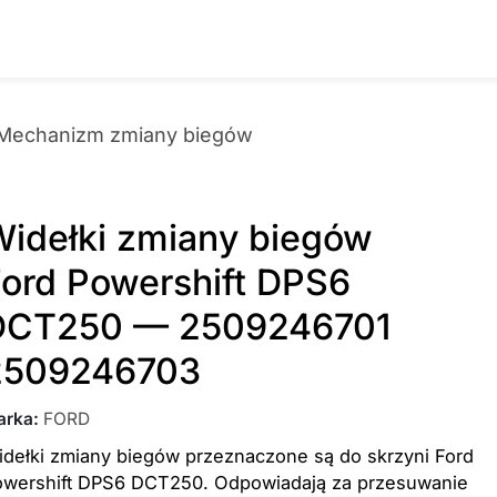
Mechanizm zmiany biegów
idełki zmiany biegów
ord Powershift DPS6
DCT250 — 2509246701
2509246703
arka
:
FORD
dełki zmiany biegów przeznaczone są do skrzyni Ford
owershift DPS6 DCT250. Odpowiadają za przesuwanie