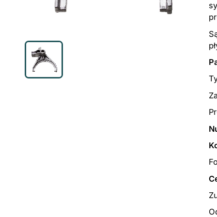
sy
pr
Są
pł
P
T
Z
P
N
K
Fo
Ce
Z
Od