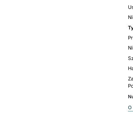
U
N
T
P
Ni
S
H
Za
Po
N
O 