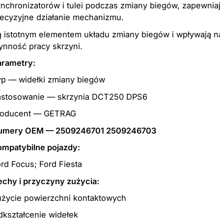
nchronizatorów i tulei podczas zmiany biegów, zapewnia
ecyzyjne działanie mechanizmu.
 istotnym elementem układu zmiany biegów i wpływają n
ynność pracy skrzyni.
arametry:
yp — widełki zmiany biegów
astosowanie — skrzynia DCT250 DPS6
roducent — GETRAG
umery OEM —
2509246701
2509246703
ompatybilne pojazdy:
rd Focus; Ford Fiesta
chy i przyczyny zużycia:
użycie powierzchni kontaktowych
kształcenie widełek