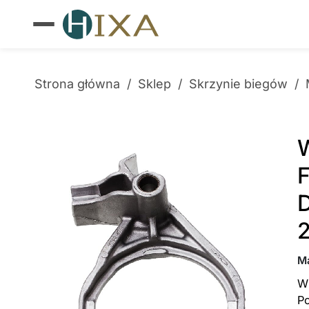
Strona główna
/
Sklep
/
Skrzynie biegów
/
W
F
M
Wi
P