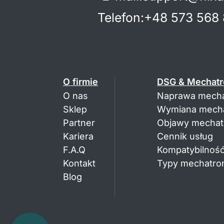
Telefon
:
+48 573 568 
O firmie
DSG & Mechatr
O nas
Naprawa mecha
Sklep
Wymiana mecha
Partner
Objawy mechatr
Kariera
Cennik usług
F.A.Q
Kompatybilność
Kontakt
Typy mechatron
Blog