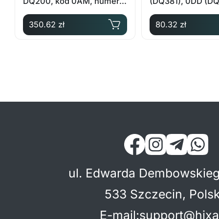
DQ200, kod 0AM, numer
(DQ381), 0DD (D
oryginalny 0AM325587F
350.62 zł
80.32 zł
ul. Edwarda Dembowskieg
533 Szczecin, Pols
E-mail
:
support@hixa