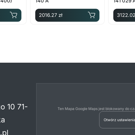
Q400)
140 A
141 029 
2016.27 zł
3122.02
o 10 71-
Ten Mapa Google Maps jest blokowany do cza
ka
Otwórz ustawienia
.pl