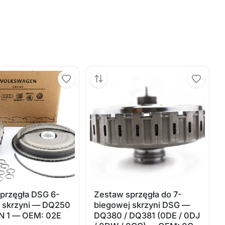
przęgła DSG 6-
Zestaw sprzęgła do 7-
 skrzyni — DQ250
biegowej skrzyni DSG —
N 1 — OEM: 02E
DQ380 / DQ381 (0DE / 0DJ