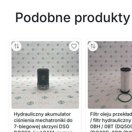
Podobne produkty
Hydrauliczny akumulator
Filtr oleju przekł
ciśnienia mechatroniki do
/ filtr hydrauliczn
7-biegowej skrzyni DSG
0BH / 0BT (DQ50