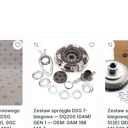
adniowego
Zestaw sprzęgła DSG 7-
Zestaw s
y DSG
biegowa — DQ200 (0AM)
biegowej
0), 0GC
GEN 1 — OEM: 0AM 198
(02E) GE