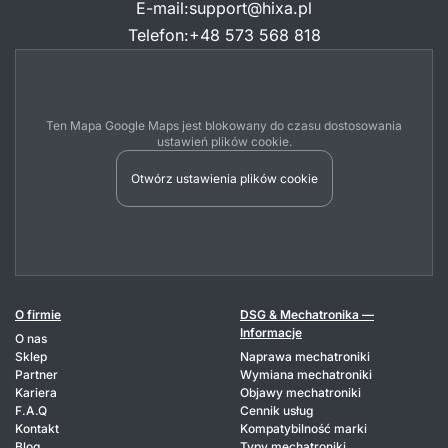
E-mail
:
support@hixa.pl
Telefon
:
+48 573 568 818
Ten Mapa Google Maps jest blokowany do czasu dostosowania
ustawień plików cookie.
Otwórz ustawienia plików cookie
O firmie
DSG & Mechatronika —
Informacje
O nas
Sklep
Naprawa mechatroniki
Partner
Wymiana mechatroniki
Kariera
Objawy mechatroniki
F.A.Q
Cennik usług
Kontakt
Kompatybilność marki
Blog
Typy mechatroniki