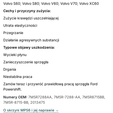
Volvo S60; Volvo S80; Volvo V60; Volvo V70; Volvo XC60
Cechy i przyczyny zużycia:
Zużycie krawędzi uszczelniającej
Utrata elastyczności
Przegrzanie
Działanie agresywnych substancji
Typowe objawy uszkodzenia:
Wycieki płynu
Zanieczyszczenie sprzęgła
Drgania
Niestabilna praca
Zamów teraz i przywróć prawidłową pracę sprzęgła Ford
Powershift.
Numery OEM
:
7M5R7288AA, 7M5R-7288-AA, 7M5R8715BB,
7M5R-8715-BB, 2013475
O skrzyni MPS6 i jej naprawie
→