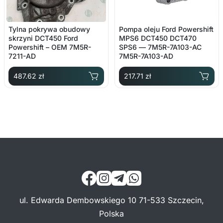
Tylna pokrywa obudowy
Pompa oleju Ford Powershift
skrzyni DCT450 Ford
MPS6 DCT450 DCT470
Powershift – OEM 7M5R-
SPS6 — 7M5R-7A103-AC
7211-AD
7M5R-7A103-AD
487.62 zł
217.71 zł
ul. Edwarda Dembowskiego 10 71-533 Szczecin,
Polska