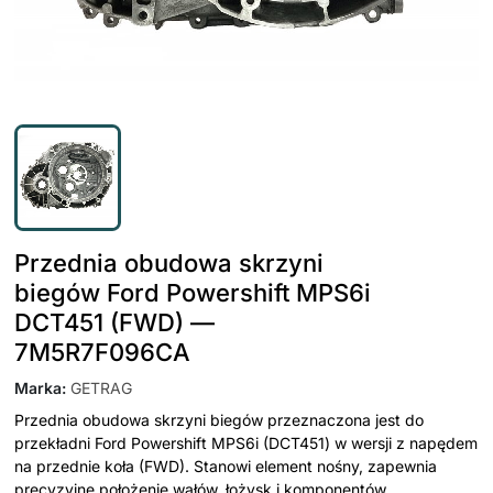
Przednia obudowa skrzyni
biegów Ford Powershift MPS6i
DCT451 (FWD) —
7M5R7F096CA
Marka
:
GETRAG
Przednia obudowa skrzyni biegów przeznaczona jest do
przekładni Ford Powershift MPS6i (DCT451) w wersji z napędem
na przednie koła (FWD). Stanowi element nośny, zapewnia
precyzyjne położenie wałów, łożysk i komponentów