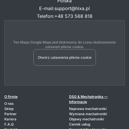
Polska
E-mail
:
support@hixa.pl
Telefon
:
+48 573 568 818
Ten Mapa Google Maps jest blokowany do czasu dostosowania
ustawień plików cookie.
Otwórz ustawienia plików cookie
O firmie
DSG & Mechatronika —
Informacje
O nas
Sklep
Naprawa mechatroniki
Partner
Wymiana mechatroniki
Kariera
Objawy mechatroniki
F.A.Q
Cennik usług