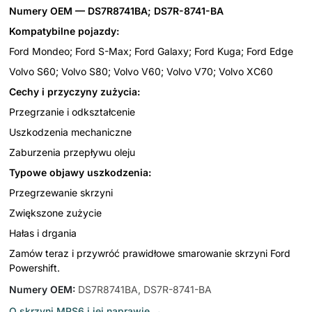
Numery OEM — DS7R8741BA; DS7R-8741-BA
Kompatybilne pojazdy:
Ford Mondeo; Ford S-Max; Ford Galaxy; Ford Kuga; Ford Edge
Volvo S60; Volvo S80; Volvo V60; Volvo V70; Volvo XC60
Cechy i przyczyny zużycia:
Przegrzanie i odkształcenie
Uszkodzenia mechaniczne
Zaburzenia przepływu oleju
Typowe objawy uszkodzenia:
Przegrzewanie skrzyni
Zwiększone zużycie
Hałas i drgania
Zamów teraz i przywróć prawidłowe smarowanie skrzyni Ford
Powershift.
Numery OEM
:
DS7R8741BA, DS7R-8741-BA
O skrzyni MPS6 i jej naprawie
→