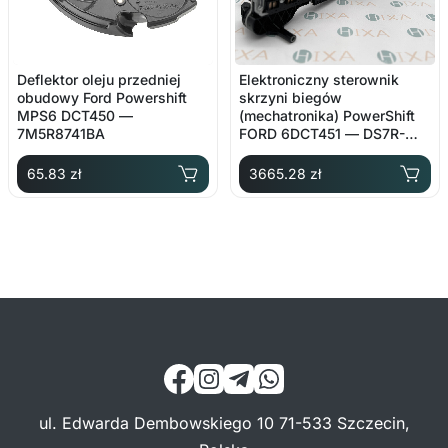
Deflektor oleju przedniej
Elektroniczny sterownik
obudowy Ford Powershift
skrzyni biegów
MPS6 DCT450 —
(mechatronika) PowerShift
7M5R8741BA
FORD 6DCT451 — DS7R-
14C247-AD
65.83 zł
3665.28 zł
ul. Edwarda Dembowskiego 10 71-533 Szczecin,