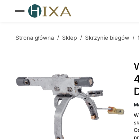
Strona główna
/
Sklep
/
Skrzynie biegów
/
W
4
M
Wi
s
Od
p