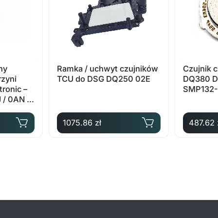
ny
Ramka / uchwyt czujników
Czujnik 
rzyni
TCU do DSG DQ250 02E
DQ380 D
tronic –
SMP132-
 / 0AN –
1075.86 zł
487.62 