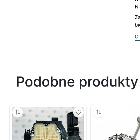
N
Za
b
O 
Podobne produkty