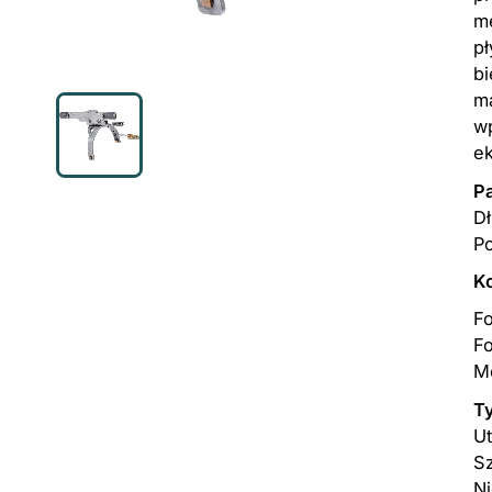
m
pł
b
ma
wp
ek
P
D
Po
K
Fo
Fo
Mo
T
Ut
S
Ni