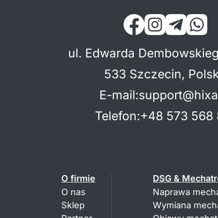
ul. Edwarda Dembowskieg
533 Szczecin, Pols
E-mail
:
support@hixa
Telefon
:
+48 573 568 
O firmie
DSG & Mechatr
O nas
Naprawa mecha
Sklep
Wymiana mecha