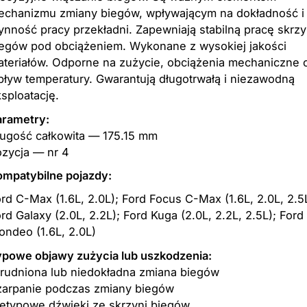
echanizmu zmiany biegów, wpływającym na dokładność i
ynność pracy przekładni. Zapewniają stabilną pracę skrzy
iegów pod obciążeniem. Wykonane z wysokiej jakości
teriałów. Odporne na zużycie, obciążenia mechaniczne 
ływ temperatury. Gwarantują długotrwałą i niezawodną
sploatację.
arametry:
ługość całkowita — 175.15 mm
zycja — nr 4
ompatybilne pojazdy:
rd C-Max (1.6L, 2.0L); Ford Focus C-Max (1.6L, 2.0L, 2.5
rd Galaxy (2.0L, 2.2L); Ford Kuga (2.0L, 2.2L, 2.5L); Ford
ndeo (1.6L, 2.0L)
ypowe objawy zużycia lub uszkodzenia:
rudniona lub niedokładna zmiana biegów
zarpanie podczas zmiany biegów
etypowe dźwięki ze skrzyni biegów