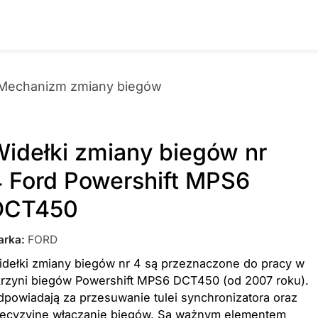
Mechanizm zmiany biegów
idełki zmiany biegów nr
 Ford Powershift MPS6
DCT450
arka
:
FORD
dełki zmiany biegów nr 4 są przeznaczone do pracy w
krzyni biegów Powershift MPS6 DCT450 (od 2007 roku).
powiadają za przesuwanie tulei synchronizatora oraz
recyzyjne włączanie biegów. Są ważnym elementem