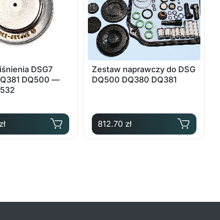
ciśnienia DSG7
Zestaw naprawczy do DSG
Q381 DQ500 —
DQ500 DQ380 DQ381
532
zł
812.70 zł