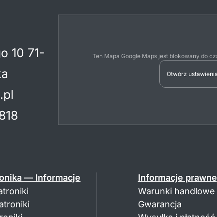
o 10 71-
Ten Mapa Google Maps jest blokowany do cza
ka
Otwórz ustawienia
.pl
818
onika — Informacje
Informacje prawne
troniki
Warunki handlowe
troniki
Gwarancja