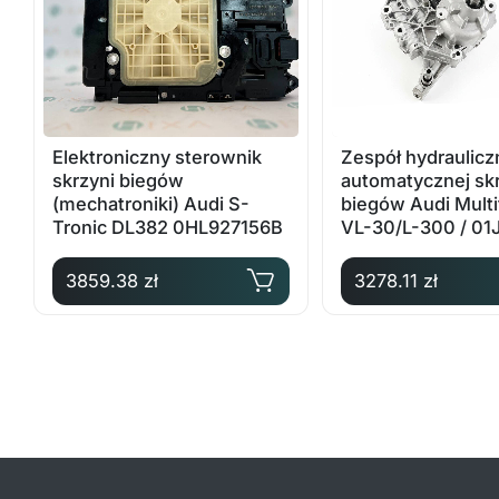
Elektroniczny sterownik
Zespół hydraulicz
skrzyni biegów
automatycznej sk
(mechatroniki) Audi S-
biegów Audi Multi
Tronic DL382 0HL927156B
VL-30/L-300 / 01J
OE: 01J927156CQ
3859.38 zł
3278.11 zł