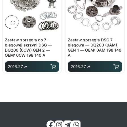
Zestaw sprzęgła do 7-
Zestaw sprzęgła DSG 7-
biegowej skrzyni DSG —
biegowa — DQ200 (0AM)
DQ200 (0CW) GEN 2 —
GEN 1 — OEM: 0AM 198 140
OEM: 0CW 198 140 A
A
2016.27 zł
2016.27 zł