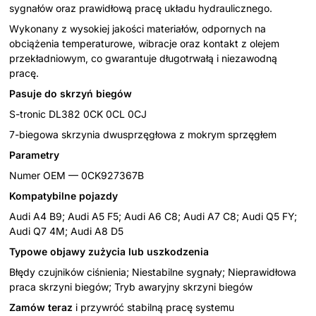
sygnałów oraz prawidłową pracę układu hydraulicznego.
Wykonany z wysokiej jakości materiałów, odpornych na
obciążenia temperaturowe, wibracje oraz kontakt z olejem
przekładniowym, co gwarantuje długotrwałą i niezawodną
pracę.
Pasuje do skrzyń biegów
S-tronic DL382 0CK 0CL 0CJ
7-biegowa skrzynia dwusprzęgłowa z mokrym sprzęgłem
Parametry
Numer OEM — 0CK927367B
Kompatybilne pojazdy
Audi A4 B9; Audi A5 F5; Audi A6 C8; Audi A7 C8; Audi Q5 FY;
Audi Q7 4M; Audi A8 D5
Typowe objawy zużycia lub uszkodzenia
Błędy czujników ciśnienia; Niestabilne sygnały; Nieprawidłowa
praca skrzyni biegów; Tryb awaryjny skrzyni biegów
Zamów teraz
і przywróć stabilną pracę systemu