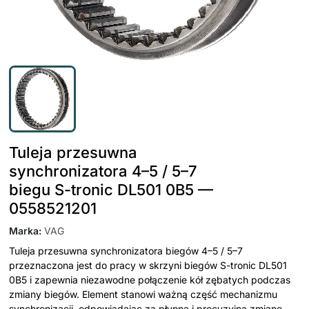
Tuleja przesuwna
synchronizatora 4–5 / 5–7
biegu S-tronic DL501 0B5 —
0558521201
Marka
:
VAG
Tuleja przesuwna synchronizatora biegów 4–5 / 5–7
przeznaczona jest do pracy w skrzyni biegów S-tronic DL501
0B5 i zapewnia niezawodne połączenie kół zębatych podczas
zmiany biegów. Element stanowi ważną część mechanizmu
synchronizacji, odpowiadając za płynną i precyzyjną zmianę