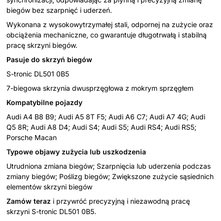
biegów bez szarpnięć i uderzeń.
Wykonana z wysokowytrzymałej stali, odpornej na zużycie oraz
obciążenia mechaniczne, co gwarantuje długotrwałą i stabilną
pracę skrzyni biegów.
Pasuje do skrzyń biegów
S-tronic DL501 0B5
7-biegowa skrzynia dwusprzęgłowa z mokrym sprzęgłem
Kompatybilne pojazdy
Audi A4 B8 B9; Audi A5 8T F5; Audi A6 C7; Audi A7 4G; Audi
Q5 8R; Audi A8 D4; Audi S4; Audi S5; Audi RS4; Audi RS5;
Porsche Macan
Typowe objawy zużycia lub uszkodzenia
Utrudniona zmiana biegów; Szarpnięcia lub uderzenia podczas
zmiany biegów; Poślizg biegów; Zwiększone zużycie sąsiednich
elementów skrzyni biegów
Zamów teraz
i przywróć precyzyjną i niezawodną pracę
skrzyni S-tronic DL501 0B5.