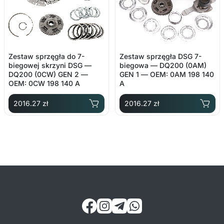
Zestaw sprzęgła do 7-
Zestaw sprzęgła DSG 7-
biegowej skrzyni DSG —
biegowa — DQ200 (0AM)
DQ200 (0CW) GEN 2 —
GEN 1 — OEM: 0AM 198 140
OEM: 0CW 198 140 A
A
2016.27 zł
2016.27 zł