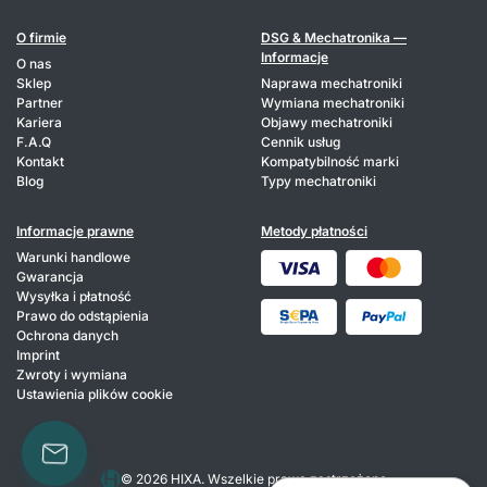
O firmie
DSG & Mechatronika —
Informacje
O nas
Sklep
Naprawa mechatroniki
Partner
Wymiana mechatroniki
Kariera
Objawy mechatroniki
F.A.Q
Cennik usług
Kontakt
Kompatybilność marki
Blog
Typy mechatroniki
Informacje prawne
Metody płatności
Warunki handlowe
Gwarancja
Wysyłka i płatność
Prawo do odstąpienia
Ochrona danych
Imprint
Zwroty i wymiana
Ustawienia plików cookie
© 2026 HIXA. Wszelkie prawa zastrzeżone