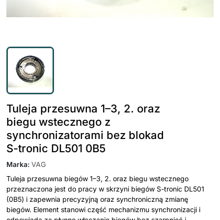
Tuleja przesuwna 1–3, 2. oraz
biegu wstecznego z
synchronizatorami bez blokad
S-tronic DL501 0B5
Marka
:
VAG
Tuleja przesuwna biegów 1–3, 2. oraz biegu wstecznego
przeznaczona jest do pracy w skrzyni biegów S-tronic DL501
(0B5) i zapewnia precyzyjną oraz synchroniczną zmianę
biegów. Element stanowi część mechanizmu synchronizacji i
odpowiada za płynne włączanie biegów bez szarpnięć i