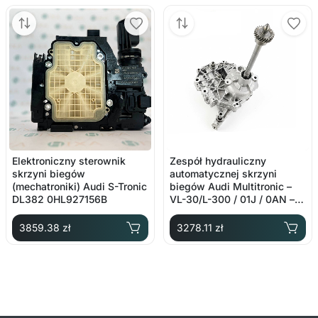
Elektroniczny sterownik
Zespół hydrauliczny
skrzyni biegów
automatycznej skrzyni
(mechatroniki) Audi S-Tronic
biegów Audi Multitronic –
DL382 0HL927156B
VL-30/L-300 / 01J / 0AN –
OE: 01J927156CQ
3859.38 zł
3278.11 zł