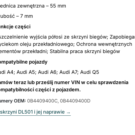
rednica zewnętrzna – 55 mm
rubość – 7 mm
nkcje części
zczelnienie wyjścia półosi ze skrzyni biegów; Zapobiega
yciekom oleju przekładniowego; Ochrona wewnętrznych
ementów przekładni; Stabilna praca skrzyni biegów
ompatybilne pojazdy
di A4; Audi A5; Audi A6; Audi A7; Audi Q5
mów teraz lub prześlij numer VIN w celu sprawdzenia
mpatybilności części z pojazdem.
umery OEM
:
0B4409400C, 0B4409400D
skrzyni DL501 i jej naprawie
→