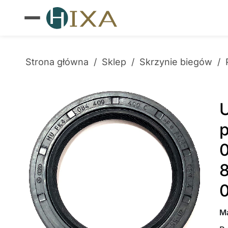
Strona główna
/
Sklep
/
Skrzynie biegów
/
U
p
M