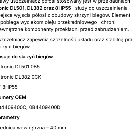
awy uszczelniacz półosi stosowany jest w przekładniach
ronic DL501, DL382 oraz 8HP55
i służy do uszczelnienia
ejsca wyjścia półosi z obudowy skrzyni biegów. Element
pobiega wyciekom oleju przekładniowego i chroni
ewnętrzne komponenty przekładni przed zabrudzeniem.
zczelniacz zapewnia szczelność układu oraz stabilną pr
rzyni biegów.
asuje do skrzyń biegów
-tronic DL501 0B5
-tronic DL382 0CK
F 8HP55
umery OEM
B4409400C; 0B4409400D
arametry
rednica wewnętrzna – 40 mm