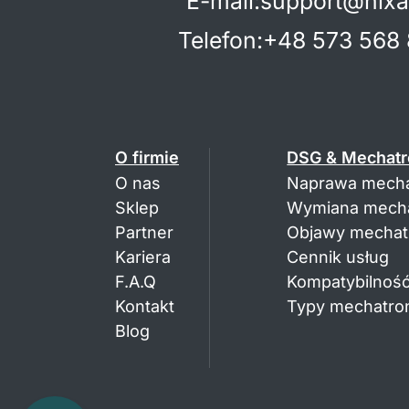
E-mail
:
support@hixa
Telefon
:
+48 573 568 
O firmie
DSG & Mechatr
O nas
Naprawa mecha
Sklep
Wymiana mecha
Partner
Objawy mechatr
Kariera
Cennik usług
F.A.Q
Kompatybilność
Kontakt
Typy mechatron
Blog