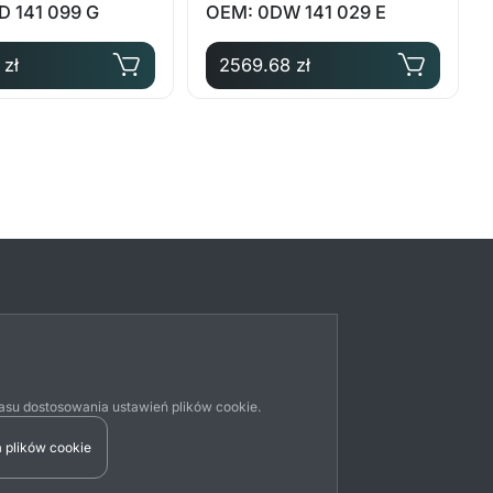
D 141 099 G
OEM: 0DW 141 029 E
 zł
2569.68 zł
su dostosowania ustawień plików cookie.
 plików cookie