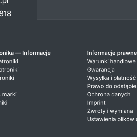
.pl
818
onika — Informacje
Informacje prawne
troniki
Warunki handlowe
troniki
Gwarancja
oniki
Wysyłka i płatność
Prawo do odstąpie
 marki
Ochrona danych
iki
Imprint
Zwroty i wymiana
Ustawienia plików 