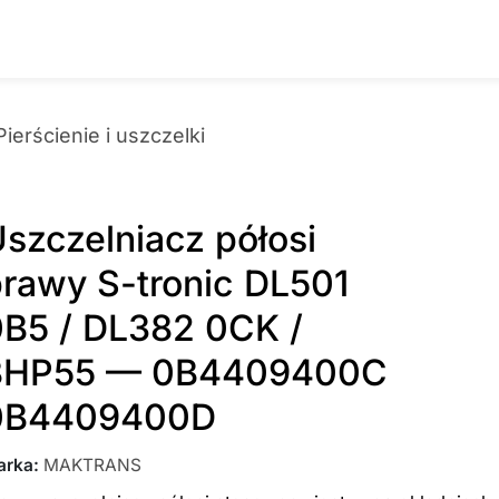
Pierścienie i uszczelki
szczelniacz półosi
rawy S-tronic DL501
0B5 / DL382 0CK /
8HP55 — 0B4409400C
0B4409400D
arka
:
MAKTRANS