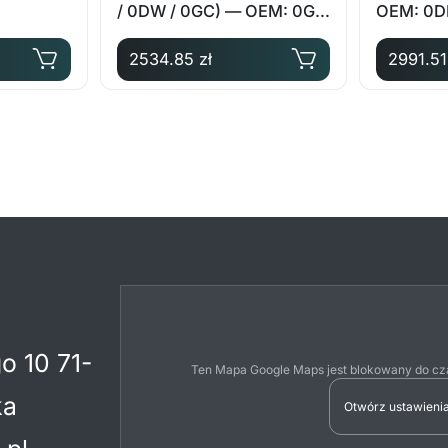
/ 0DW / 0GC) — OEM: 0GC
OEM: 0D
141 025 A
2534.85 zł
2991.51
o 10 71-
Ten Mapa Google Maps jest blokowany do cza
ka
Otwórz ustawienia