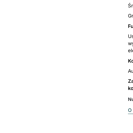
Ś
G
Fu
Us
w
el
K
Au
Za
ko
N
O 