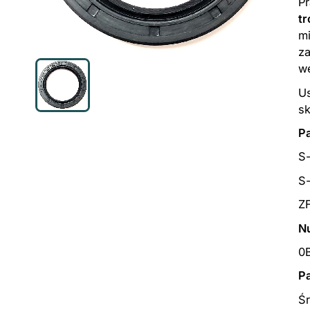
Pr
t
mi
za
w
Us
sk
P
S
S
Z
N
0
P
Ś