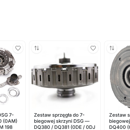
DSG 7-
Zestaw sprzęgła do 7-
Zestaw s
0 (0AM)
biegowej skrzyni DSG —
biegowej
M 198
DQ380 / DQ381 (0DE / 0DJ
DQ400 (