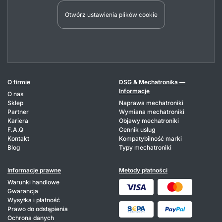
Otwórz ustawienia plików cookie
O firmie
DSG & Mechatronika —
Informacje
O nas
Sklep
Naprawa mechatroniki
Partner
Wymiana mechatroniki
Kariera
Objawy mechatroniki
F.A.Q
Cennik usług
Kontakt
Kompatybilność marki
Blog
Typy mechatroniki
Informacje prawne
Metody płatności
Warunki handlowe
Gwarancja
Wysyłka i płatność
Prawo do odstąpienia
Ochrona danych