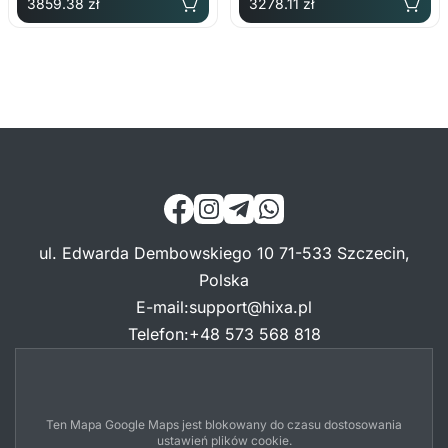
3859.38 zł
3278.11 zł
ul. Edwarda Dembowskiego 10 71-533 Szczecin,
Polska
E-mail
:
support@hixa.pl
Telefon
:
+48 573 568 818
Ten Mapa Google Maps jest blokowany do czasu dostosowania
ustawień plików cookie.