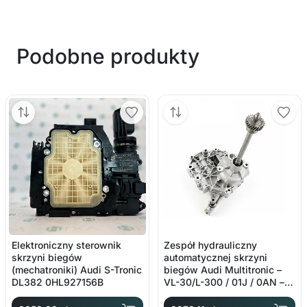
Podobne produkty
Elektroniczny sterownik
Zespół hydrauliczny
skrzyni biegów
automatycznej skrzyni
(mechatroniki) Audi S-Tronic
biegów Audi Multitronic –
DL382 0HL927156B
VL-30/L-300 / 01J / 0AN –
OE: 01J927156CQ