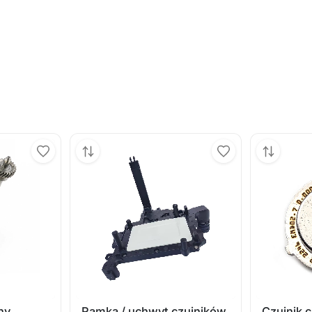
ny
Ramka / uchwyt czujników
Czujnik 