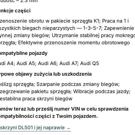
rubość – 2.3 mm
nkcje części
zenoszenie obrotu w pakiecie sprzęgła K1; Praca na 1 i
zystkich biegach nieparzystych — 1-3-5-7; Zapewnienie
ynnej zmiany biegów; Utrzymanie stabilnej pracy mokreg
przęgła; Efektywne przenoszenie momentu obrotowego
ompatybilne pojazdy
di A4; Audi A5; Audi A6; Audi A7; Audi Q5
ypowe objawy zużycia lub uszkodzenia
ślizg sprzęgła; Szarpanie podczas zmiany biegów;
zegrzewanie pakietu sprzęgła; Wibracje podczas jazdy;
estabilna praca skrzyni biegów
mów teraz lub prześlij numer VIN w celu sprawdzenia
ompatybilności części z Twoim pojazdem.
skrzyni DL501 i jej naprawie
→