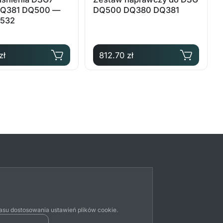
Q381 DQ500 —
DQ500 DQ380 DQ381
532
zł
812.70 zł
su dostosowania ustawień plików cookie.