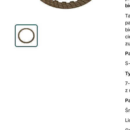
bi
Ta
pa
bi
c
z
P
S
T
7
z
P
Ś
Li