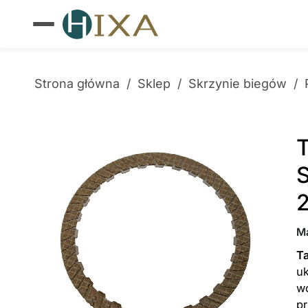
Strona główna
/
Sklep
/
Skrzynie biegów
/
T
S
M
Ta
uk
wc
p