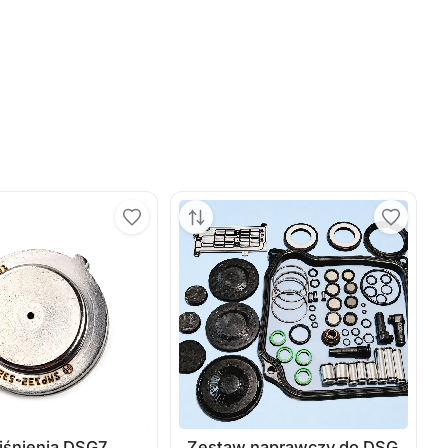
ciśnienia DSG7
Zestaw naprawczy do DSG