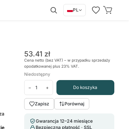
PL
53.41 zł
Cena netto (bez VAT) – w przypadku sprzedaży
opodatkowanej plus 23% VAT.
Niedostępny
−
+
Do koszyka
Zapisz
Porównaj
za
Gwarancja 12–24 miesiące
kie
Bezpieczna płatność · SSL