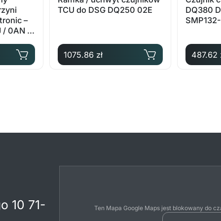
rzyni
TCU do DSG DQ250 02E
DQ380 D
tronic –
SMP132-
 / 0AN –
1075.86 zł
487.62 
o 10 71-
Ten Mapa Google Maps jest blokowany do cza