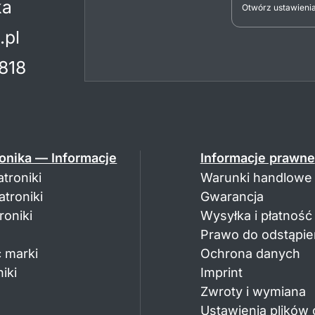
ka
Otwórz ustawienia
.pl
818
onika — Informacje
Informacje prawne
troniki
Warunki handlowe
troniki
Gwarancja
oniki
Wysyłka i płatność
Prawo do odstąpie
 marki
Ochrona danych
iki
Imprint
Zwroty i wymiana
Ustawienia plików 