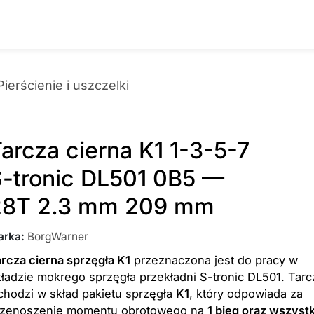
Pierścienie i uszczelki
arcza cierna K1 1-3-5-7
-tronic DL501 0B5 —
28T 2.3 mm 209 mm
arka
:
BorgWarner
rcza cierna sprzęgła K1
przeznaczona jest do pracy w
ładzie mokrego sprzęgła przekładni S-tronic DL501. Tarc
hodzi w skład pakietu sprzęgła
K1
, który odpowiada za
rzenoszenie momentu obrotowego na
1 bieg oraz wszyst