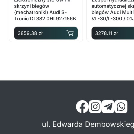
skrzyni biegów
automatycznej sk
(mechatroniki) Audi S-
biegów Audi Multi
Tronic DL382 0HL927156B
VL-30/L-300 / 01J
OE: 01J927156CQ
3859.38 zł
3278.11 zł
ul. Edwarda Dembowskieg