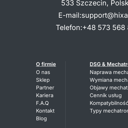
533 Szczecin, Pols
E-mail
:
support@hixa
Telefon
:
+48 573 568 
O firmie
DSG & Mechatr
O nas
Naprawa mecha
Sklep
Wymiana mecha
Partner
Objawy mechatr
Kariera
Cennik usług
F.A.Q
Kompatybilność
Kontakt
Typy mechatron
Blog