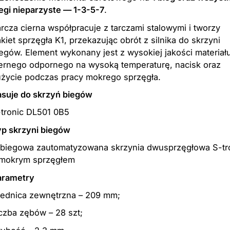
egi nieparzyste — 1-3-5-7
.
rcza cierna współpracuje z tarczami stalowymi i tworzy
kiet sprzęgła K1, przekazując obrót z silnika do skrzyni
egów. Element wykonany jest z wysokiej jakości materiał
iernego odpornego na wysoką temperaturę, nacisk oraz
użycie podczas pracy mokrego sprzęgła.
asuje do skrzyń biegów
-tronic DL501 0B5
yp skrzyni biegów
-biegowa zautomatyzowana skrzynia dwusprzęgłowa S-tr
 mokrym sprzęgłem
arametry
rednica zewnętrzna – 209 mm;
czba zębów – 28 szt;