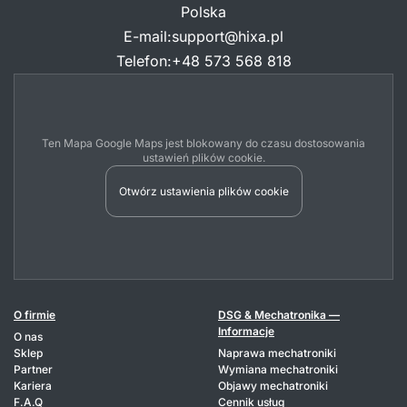
Polska
E-mail
:
support@hixa.pl
Telefon
:
+48 573 568 818
Ten Mapa Google Maps jest blokowany do czasu dostosowania
ustawień plików cookie.
Otwórz ustawienia plików cookie
O firmie
DSG & Mechatronika —
Informacje
O nas
Sklep
Naprawa mechatroniki
Partner
Wymiana mechatroniki
Kariera
Objawy mechatroniki
F.A.Q
Cennik usług