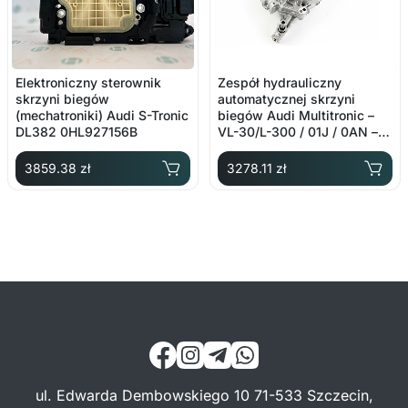
Elektroniczny sterownik
Zespół hydrauliczny
skrzyni biegów
automatycznej skrzyni
(mechatroniki) Audi S-Tronic
biegów Audi Multitronic –
DL382 0HL927156B
VL-30/L-300 / 01J / 0AN –
OE: 01J927156CQ
3859.38 zł
3278.11 zł
ul. Edwarda Dembowskiego 10 71-533 Szczecin,