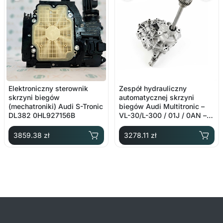
Elektroniczny sterownik
Zespół hydrauliczny
skrzyni biegów
automatycznej skrzyni
(mechatroniki) Audi S-Tronic
biegów Audi Multitronic –
DL382 0HL927156B
VL-30/L-300 / 01J / 0AN –
OE: 01J927156CQ
3859.38 zł
3278.11 zł