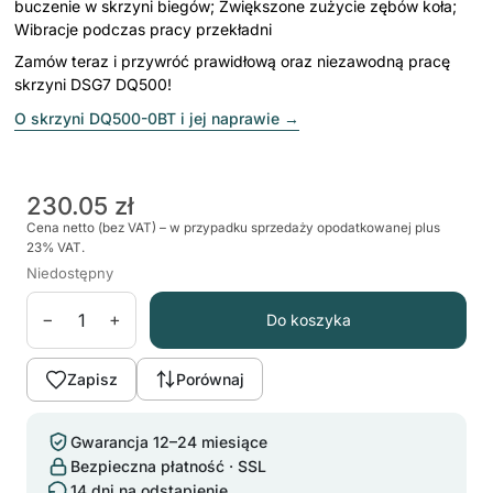
buczenie w skrzyni biegów; Zwiększone zużycie zębów koła;
Wibracje podczas pracy przekładni
Zamów teraz і przywróć prawidłową oraz niezawodną pracę
skrzyni DSG7 DQ500!
O skrzyni DQ500-0BT i jej naprawie
→
230.05 zł
Cena netto (bez VAT) – w przypadku sprzedaży opodatkowanej plus
23% VAT.
Niedostępny
−
+
Do koszyka
Zapisz
Porównaj
Gwarancja 12–24 miesiące
Bezpieczna płatność · SSL
14 dni na odstąpienie