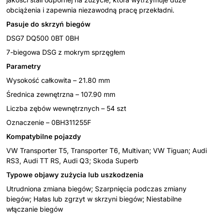
obciążenia i zapewnia niezawodną pracę przekładni.
Pasuje do skrzyń biegów
DSG7 DQ500 0BT 0BH
7-biegowa DSG z mokrym sprzęgłem
Parametry
Wysokość całkowita – 21.80 mm
Średnica zewnętrzna – 107.90 mm
Liczba zębów wewnętrznych – 54 szt
Oznaczenie – 0BH311255F
Kompatybilne pojazdy
VW Transporter T5, Transporter T6, Multivan; VW Tiguan; Audi
RS3, Audi TT RS, Audi Q3; Skoda Superb
Typowe objawy zużycia lub uszkodzenia
Utrudniona zmiana biegów; Szarpnięcia podczas zmiany
biegów; Hałas lub zgrzyt w skrzyni biegów; Niestabilne
włączanie biegów