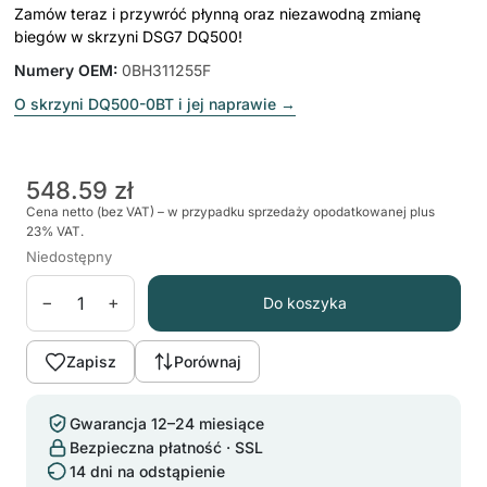
Zamów teraz i przywróć płynną oraz niezawodną zmianę
biegów w skrzyni DSG7 DQ500!
Numery OEM
:
0BH311255F
O skrzyni DQ500-0BT i jej naprawie
→
548.59 zł
Cena netto (bez VAT) – w przypadku sprzedaży opodatkowanej plus
23% VAT.
Niedostępny
−
+
Do koszyka
Zapisz
Porównaj
Gwarancja 12–24 miesiące
Bezpieczna płatność · SSL
14 dni na odstąpienie