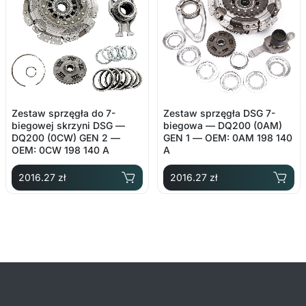
Zestaw sprzęgła do 7-
Zestaw sprzęgła DSG 7-
biegowej skrzyni DSG —
biegowa — DQ200 (0AM)
DQ200 (0CW) GEN 2 —
GEN 1 — OEM: 0AM 198 140
OEM: 0CW 198 140 A
A
2016.27 zł
2016.27 zł