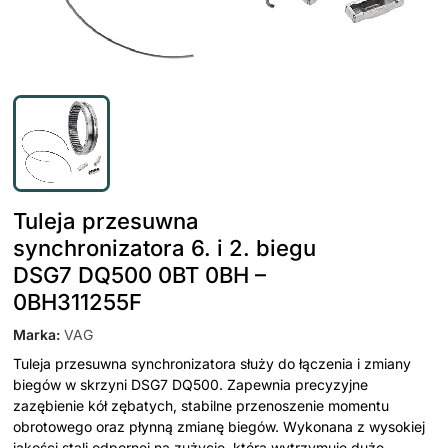
Tuleja przesuwna
synchronizatora 6. i 2. biegu
DSG7 DQ500 0BT 0BH –
0BH311255F
Marka
:
VAG
Tuleja przesuwna synchronizatora służy do łączenia i zmiany
biegów w skrzyni DSG7 DQ500. Zapewnia precyzyjne
zazębienie kół zębatych, stabilne przenoszenie momentu
obrotowego oraz płynną zmianę biegów. Wykonana z wysokiej
jakości stali odpornej na zużycie, która wytrzymuje duże