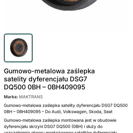
Gumowo-metalowa zaślepka
satelity dyferencjału DSG7
DQ500 0BH – 0BH409095
Marka
:
MAKTRANS
Gumowo-metalowa zaślepka satelity dyferencjału DSG7 DQ500
0BH – 0BH409095 – Do Audi, Volkswagen, Skoda, Seat
Gumowo-metalowa zaślepka montowana jest w obudowie
dyferencjału skrzyni DSG7 DQ500 (0BH) i służy do
uszczelnienia otworu montażowego satelitów dyferencjału.