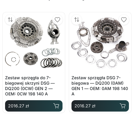
Zestaw sprzęgła do 7-
Zestaw sprzęgła DSG 7-
biegowej skrzyni DSG —
biegowa — DQ200 (0AM)
DQ200 (0CW) GEN 2 —
GEN 1 — OEM: 0AM 198 140
OEM: 0CW 198 140 A
A
2016.27 zł
2016.27 zł