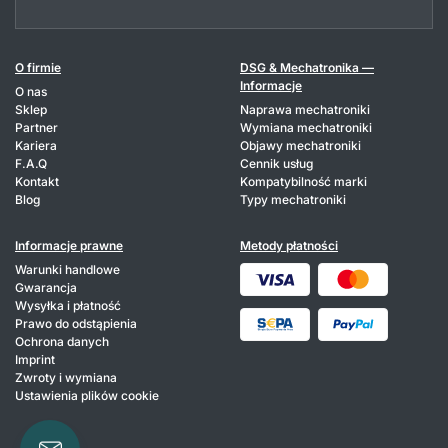
O firmie
DSG & Mechatronika —
Informacje
O nas
Sklep
Naprawa mechatroniki
Partner
Wymiana mechatroniki
Kariera
Objawy mechatroniki
F.A.Q
Cennik usług
Kontakt
Kompatybilność marki
Blog
Typy mechatroniki
Informacje prawne
Metody płatności
Warunki handlowe
Gwarancja
Wysyłka i płatność
Prawo do odstąpienia
Ochrona danych
Imprint
Zwroty i wymiana
Ustawienia plików cookie