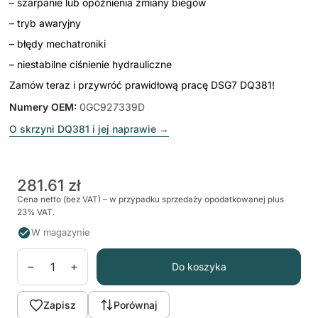
– szarpanie lub opóźnienia zmiany biegów
– tryb awaryjny
– błędy mechatroniki
– niestabilne ciśnienie hydrauliczne
Zamów teraz i przywróć prawidłową pracę DSG7 DQ381!
Numery OEM
:
0GC927339D
O skrzyni DQ381 i jej naprawie
→
281.61 zł
Cena netto (bez VAT) – w przypadku sprzedaży opodatkowanej plus
23% VAT.
W magazynie
−
+
Do koszyka
Zapisz
Porównaj