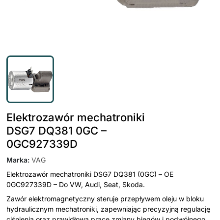
Elektrozawór mechatroniki
DSG7 DQ381 0GC –
0GC927339D
Marka
:
VAG
Elektrozawór mechatroniki DSG7 DQ381 (0GC) – OE
0GC927339D – Do VW, Audi, Seat, Skoda.
Zawór elektromagnetyczny steruje przepływem oleju w bloku
hydraulicznym mechatroniki, zapewniając precyzyjną regulację
ciśnienia oraz prawidłową pracę zmiany biegów i podwójnego