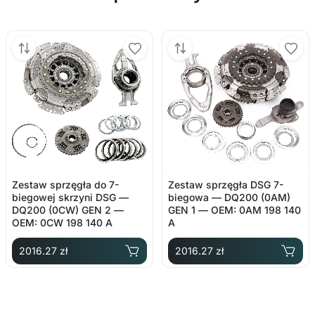
Zestaw sprzęgła do 7-
Zestaw sprzęgła DSG 7-
biegowej skrzyni DSG —
biegowa — DQ200 (0AM)
DQ200 (0CW) GEN 2 —
GEN 1 — OEM: 0AM 198 140
OEM: 0CW 198 140 A
A
2016.27 zł
2016.27 zł