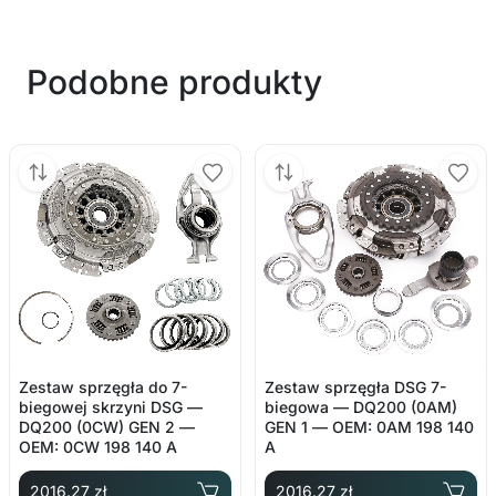
Podobne produkty
Zestaw sprzęgła do 7-
Zestaw sprzęgła DSG 7-
biegowej skrzyni DSG —
biegowa — DQ200 (0AM)
DQ200 (0CW) GEN 2 —
GEN 1 — OEM: 0AM 198 140
OEM: 0CW 198 140 A
A
2016.27 zł
2016.27 zł