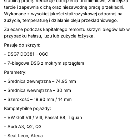
stabilną pracę. Redukuje obciążenia promieniowe, zmniejsza
tarcie i zapewnia cichą oraz niezawodną pracę przekładni.
Wykonane z wysokiej jakości stali łożyskowej odpornej na
zużycie, temperaturę i działanie oleju przekładniowego.
Zalecane podczas kapitalnego remontu skrzyni biegów lub w
przypadku hałasu, luzu lub zużycia łożyska.
Pasuje do skrzyń:
– DSG7 DQ381 – 0GC
– 7-biegowa DSG z mokrym sprzęgłem
Parametry:
– Średnica zewnętrzna – 74.95 mm
– Średnica wewnętrzna – 30 mm
– Szerokość – 18.90 mm / 14 mm
Kompatybilne pojazdy:
– VW Golf VII / VIII, Passat B8, Tiguan
– Audi A3, Q2, Q3
– Seat Leon, Ateca