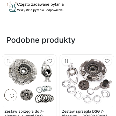
Często zadawane pytania
Wszystkie pytania i odpowiedzi.
Podobne produkty
Zestaw sprzęgła do 7-
Zestaw sprzęgła DSG 7-
biegowej skrzyni DSG —
biegowa — DQ200 (0AM)