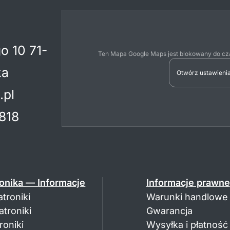
o 10 71-
Ten Mapa Google Maps jest blokowany do cza
ka
Otwórz ustawienia
.pl
818
onika — Informacje
Informacje prawne
troniki
Warunki handlowe
troniki
Gwarancja
oniki
Wysyłka i płatność