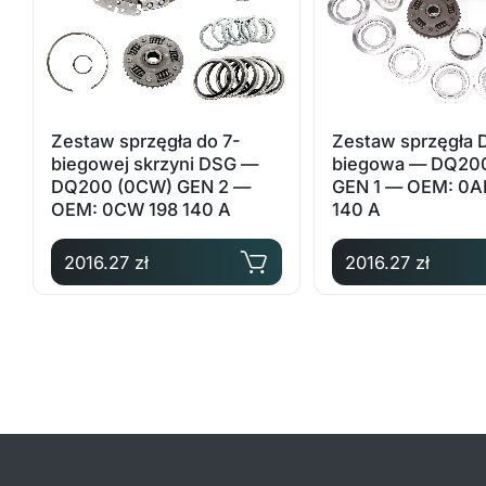
Zestaw sprzęgła do 7-
Zestaw sprzęgła 
biegowej skrzyni DSG —
biegowa — DQ20
DQ200 (0CW) GEN 2 —
GEN 1 — OEM: 0A
OEM: 0CW 198 140 A
140 A
2016.27 zł
2016.27 zł