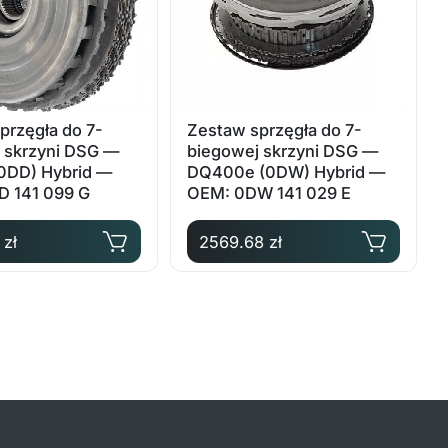
przęgła do 7-
Zestaw sprzęgła do 7-
 skrzyni DSG —
biegowej skrzyni DSG —
0DD) Hybrid —
DQ400e (0DW) Hybrid —
D 141 099 G
OEM: 0DW 141 029 E
 zł
2569.68 zł