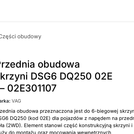
Części obudowy
Przednia obudowa
skrzyni DSG6 DQ250 02E
— 02E301107
arka
:
VAG
rzednia obudowa przeznaczona jest do 6-biegowej skrzyn
SG6 DQ250 (kod 02E) dla pojazdów z napędem na przed
ła (2WD). Element stanowi część konstrukcyjną skrzyni i
łuży do montażu oraz mocowania wewnętrznych