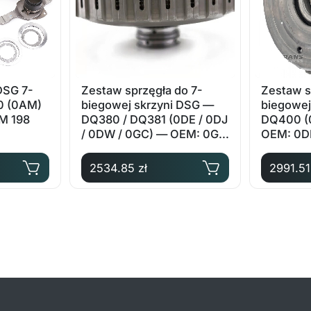
DSG 7-
Zestaw sprzęgła do 7-
Zestaw s
0 (0AM)
biegowej skrzyni DSG —
biegowej
M 198
DQ380 / DQ381 (0DE / 0DJ
DQ400 (
/ 0DW / 0GC) — OEM: 0GC
OEM: 0D
141 025 A
2534.85 zł
2991.51