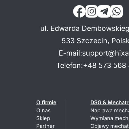
ul. Edwarda Dembowskieg
533 Szczecin, Pols
E-mail
:
support@hixa
Telefon
:
+48 573 568 
O firmie
DSG & Mechatr
O nas
Naprawa mecha
Sklep
Wymiana mecha
Partner
Objawy mechatr