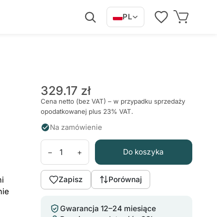
PL
329.17 zł
Cena netto (bez VAT) – w przypadku sprzedaży
opodatkowanej plus 23% VAT.
Na zamówienie
−
+
Do koszyka
i
Zapisz
Porównaj
nie
Gwarancja 12–24 miesiące