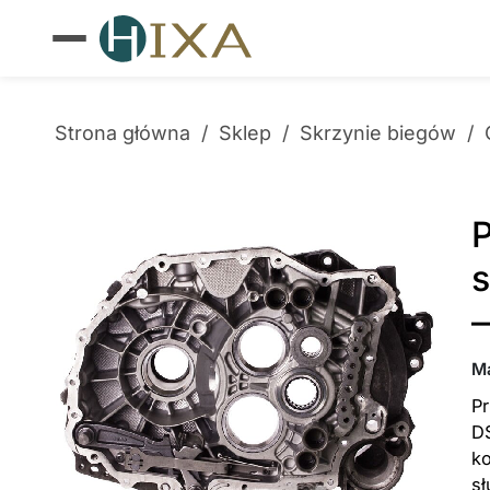
Strona główna
/
Sklep
/
Skrzynie biegów
/
M
P
D
ko
s