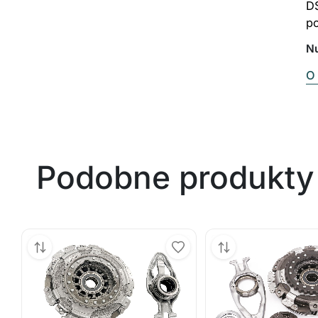
D
p
N
O 
Podobne produkty