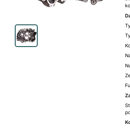
k
D
Ty
T
K
N
N
Z
Fu
Z
S
p
K