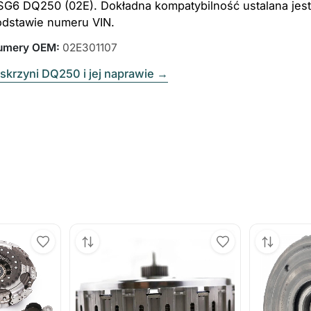
SG6 DQ250 (02E). Dokładna kompatybilność ustalana jest
odstawie numeru VIN.
umery OEM
:
02E301107
skrzyni DQ250 i jej naprawie
→