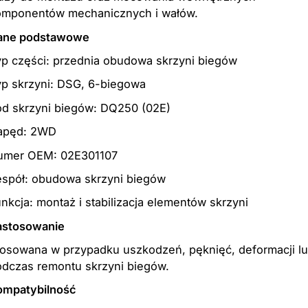
omponentów mechanicznych i wałów.
ane podstawowe
p części: przednia obudowa skrzyni biegów
yp skrzyni: DSG, 6-biegowa
od skrzyni biegów: DQ250 (02E)
apęd: 2WD
umer OEM: 02E301107
espół: obudowa skrzyni biegów
nkcja: montaż i stabilizacja elementów skrzyni
astosowanie
tosowana w przypadku uszkodzeń, pęknięć, deformacji l
odczas remontu skrzyni biegów.
ompatybilność